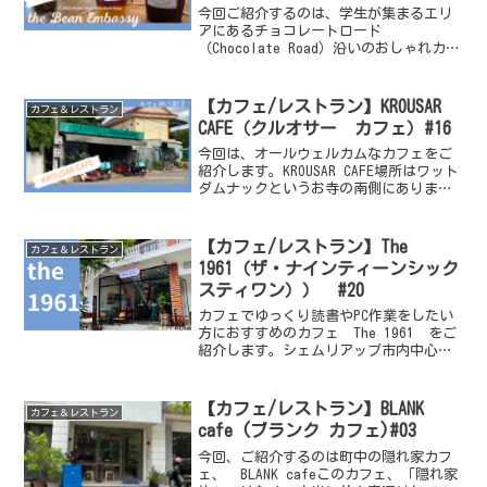
今回ご紹介するのは、学生が集まるエリ
アにあるチョコレートロード
（Chocolate Road）沿いのおしゃれカフ
ェ、 The Bean Embassy をご紹介。
カフェの外観カフェの外観からコーヒー
を淹れる様子見えて、なんともおしゃ
【カフェ/レストラン】KROUSAR
カフェ＆レストラン
れ。店...
CAFE（クルオサー カフェ）#16
今回は、オールウェルカムなカフェをご
紹介します。KROUSAR CAFE場所はワット
ダムナックというお寺の南側にありま
す。この辺りはおしゃれな欧米系のレス
トランやカフェが多いエリアです。店内
の席数は少ないですが、シンプルなイン
【カフェ/レストラン】The
カフェ＆レストラン
テリアで落ち着...
1961（ザ・ナインティーンシック
スティワン）） #20
カフェでゆっくり読書やPC作業をしたい
方におすすめのカフェ The 1961 をご
紹介します。シェムリアップ市内中心部
を流れるシェムリアップ川沿いを北に、
アンコールワット方面に行ったところに
ある隠れ家的カフェです。このThe 1961
【カフェ/レストラン】BLANK
カフェ＆レストラン
は以前...
cafe (ブランク カフェ)#03
今回、ご紹介するのは町中の隠れ家カフ
ェ、 BLANK cafeこのカフェ、「隠れ家