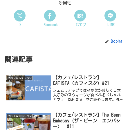
SHARE
X
Facebook
はてブ
LINE
Bopha
関連記事
【カフェ/レストラン】
カフェ＆レストラン
CAFISTA（カフィスタ）#21
シェムリアップではなかなか珍しく日本
人好みのスウィーツが食べれるおしゃれ
カフェ CAFISTA をご紹介します。外
観がすごく可愛くて、内装もシンプルで
なんとなく韓国カフェっぽい雰囲気で、
カンボジア人の10代、20代の若い子たち
【カフェ/レストラン】The Bean
カフェ＆レストラン
でいつもにぎわ...
Embassy（ザ・ビーン エンバシ
ー） #11