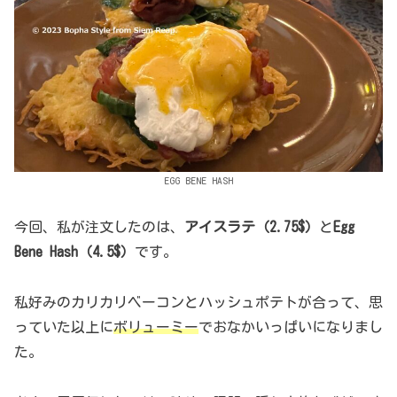
EGG BENE HASH
今回、私が注文したのは、
アイスラテ（2.75$）
と
Egg
Bene Hash（4.5$）
です。
私好みのカリカリベーコンとハッシュポテトが合って、思
っていた以上に
ボリューミー
でおなかいっぱいになりまし
た。