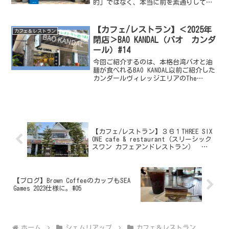
的」ではなく、本当に前を素通りしてし
まうくらいシンプルな外観で本当に「隠
れ家」なカフェなんです。店内もオフホ
ワイトを基調に木製インテリアで統一さ
【カフェ/レストラン】＜2025年
カフェ＆レストラン
れていて、落ち...
閉店＞BAO KANDAL（バオ カンダ
ール）#14
今回ご紹介するのは、本格台湾バオと油
麺が食べれるBAO KANDAL以前ご紹介した
カンダールヴィレッジエリアのThe
Village Bakery & Cafeの向かいにあり
ます。The Village Bakery & Cafe の
記事は...
【カフェ/レストラン】３６１THREE SIX
ONE cafe & restaurant（スリーシック
スワン カフェアンドレストラン）
(2023年7月閉店) #05
【ブログ】Brown CoffeeのカップもSEA
Games 2023仕様に。#05
ホーム
シェムリアップ
カフェ＆レストラン