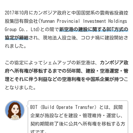
2017年10月にカンボジア政府と中国国営系の雲南省投資控
股集団有限会社(Yunnan Provincial Investment Holdings
Group Co., Ltd)との間で
新空港の建設に関するBOT方式の
協定が締結
され、現地法人設立後、コロナ禍に建設開始さ
れました。
この協定によってシェムアップの新空港は、
カンボジア政
府へ所有権が移転するまでの55年間、建設・空港運営・管
理とそれに伴う利益などの空港利権を中国系企業が持つ
こ
となりました。
BOT（Build Operate Transfer）とは、民間
企業が施設などを建設・管理維持・運営し、
契約期間終了後に公共へ所有権を移転する方
式です。