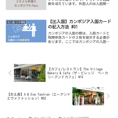
期を迎えています。外国人の出入国関係
も例外ではなく、制度の変更や新しいシ
ステムの導入が進んでいます。その１つ
がV-Pass(Cambodia Visitor Pass)...
【出入国】カンボジア入国カード
出入国/ビザ情報
の記入方法 #01
カンボジアの入国の際は、入国カードと
税関申告カードの２枚を提示する必要が
あります。ここではカンボジアの入国カ
ードについて、記入方法を詳しく解説し
ます。入国カード（Immigration card）
は、空路の場合は飛行機の機内で配布さ
れます。...
【カフェ/レストラン】The Village
Bakery & Cafe（ザ・ビレッジ ベーカ
リーアンドカフェ）#10
【お土産】A & Eva fashion（エーアンド
エヴァファッション）#03