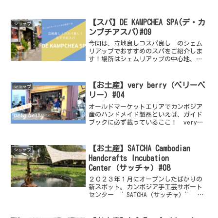
ドブックには載っていないけど、実は穴
場なスーパーマーケットスーパーマーケ
ットDamnak Super Market（ダムナック
【スパ】DE KAMPCHEA SPA(デ・カ
ショップ
スーパ...
ンプチアスパ)#09
今回は、立地良しコスパ良し のシェム
リアップでおすすめのスパをご紹介しま
す！場所はシェムリアップの中心地、オ
ールドマーケットから歩いて１分にある
DE KAMPCHEA SPA(デ カンプチア ス
パ)です。両サイドに両替屋さん、スニー
【お土産】very berry（ベリーベ
ショップ
カーショ...
リー）#04
オールドマーケットエリアでカンボジア
産のハンドメイド製品といえば、ガイド
ブックに必ず載っているここ！ very
berry をご紹介。オールドマーケットの
東側の裏通りにあるカンボジア土産の揃
うセレクトショップです。【お土産探し
【お土産】SATCHA​​ Cambodian
ショップ
#3】でご紹介...
Handcrafts Incubation
Center（サッチャ）#08
２０２３年１月にオープンしたばかりの
新スポット。カンボジア手工芸サポート
センター ”SATCHA（サッチャ）” を
ご案内しますSATCHAはクメール語で”真
実”。「カンボジア手工芸に新しい価値