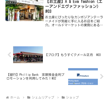
を」をミッションに掲げるカンボジア手
【お土産】A & Eva fashion（エ
ショップ
工芸の支援セ...
ーアンドエヴァファッション）
#03
お土産にぴったりなカンボジアンテーラ
ーメイドが気軽に手に入るお店をご紹
介。オールドマーケットの東側にある
A&EVA fashion は、コットン100%やリ
ネン素材を中心にカンボジア人テーラー
が手作った洋服を販売しています。お店
のエントラ...
【ブログ】もうすぐクメール正月 #03
【銀行】Phillip Bank 定期預金金利プ
ロモーションを利用してみた！#02
ホーム
シェムリアップ
ショップ