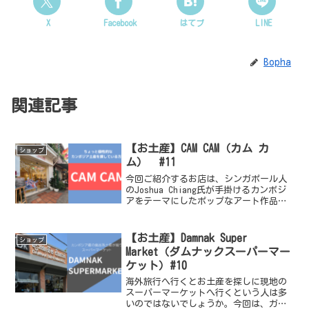
X
Facebook
はてブ
LINE
Bopha
関連記事
【お土産】CAM CAM（カム カ
ショップ
ム） #11
今回ご紹介するお店は、シンガポール人
のJoshua Chiang氏が手掛けるカンボジ
アをテーマにしたポップなアート作品の
お店です。プノンペンを拠点に活動する
Chiang氏。以前は、シェムリアップでは
SATUなどの取扱店でしたか買えなかった
【お土産】Damnak Super
ショップ
彼...
Market（ダムナックスーパーマー
ケット）#10
海外旅行へ行くとお土産を探しに現地の
スーパーマーケットへ行くという人は多
いのではないでしょうか。今回は、ガイ